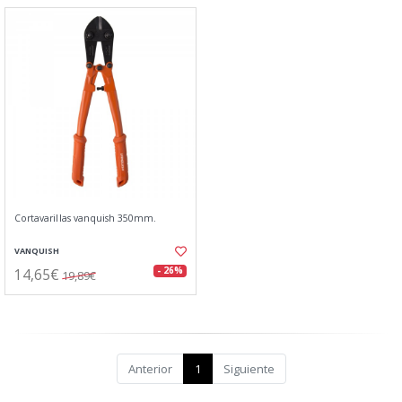
Cortavarillas vanquish 350mm.
VANQUISH
14,65€
- 26%
19,89€
Anterior
1
Siguiente