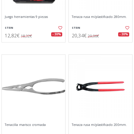
Juego herramientas 9 piezas
Tenaza rusa m/plastificado 280mm.
STEIN
STEIN
12,82€
20,34€
- 30%
- 30%
18,32€
29,06€
Tenacilla marisco cromada
Tenaza rusa m/plastificado 200mm.