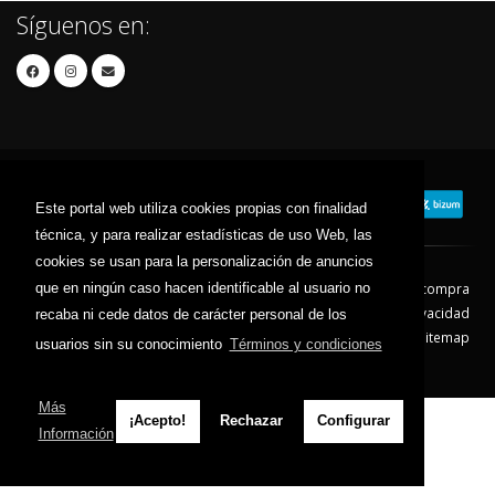
Síguenos en:
Este portal web utiliza cookies propias con finalidad
técnica, y para realizar estadísticas de uso Web, las
cookies se usan para la personalización de anuncios
que en ningún caso hacen identificable al usuario no
Contacto
Aviso Legal
Condiciones de compra
Política de envíos
Política de devolución
Política de Privacidad
recaba ni cede datos de carácter personal de los
Política de Cookies
Sitemap
usuarios sin su conocimiento
Términos y condiciones
© 2026 - Todos los derechos reservados.
Más
¡Acepto!
Rechazar
Configurar
Información