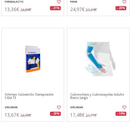
FARMALASTIC
PRIM
13,36€
24,97€
- 21%
- 20%
16,84€
31,24€
Orliman Cabestrillo Transpirable
Cubreortesis y Cubrescayolas Adulto
C42a T3
Brazo Largo
ORLIMAN
ORLIMAN
13,67€
17,48€
- 20%
- 19%
16,99€
21,71€