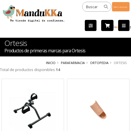
Powered
by
Tra
Ortesis
Productos de primeras marcas para Ortesis
INICIO
PARAFARMACIA
ORTOPEDIA
ORTESIS
Total de productos disponibles
14