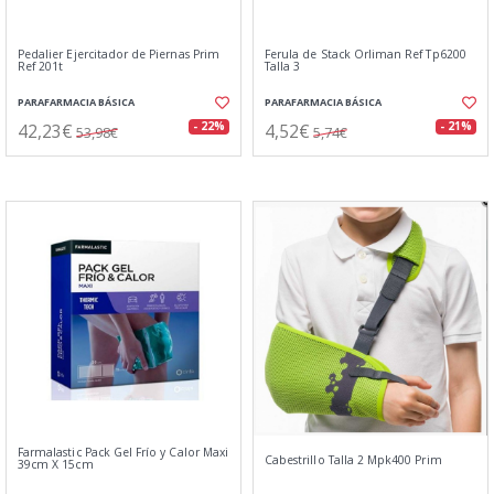
Pedalier Ejercitador de Piernas Prim
Ferula de Stack Orliman Ref Tp6200
Ref 201t
Talla 3
PARAFARMACIA BÁSICA
PARAFARMACIA BÁSICA
42,23€
4,52€
- 22%
- 21%
53,98€
5,74€
Farmalastic Pack Gel Frío y Calor Maxi
Cabestrillo Talla 2 Mpk400 Prim
39cm X 15cm