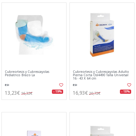
Cubreortesis y Cubrescayolas
Cubreortesis y Cubrescayolas Adulto
Pediatrico Brazo La
Pierna Corta Osl4490 Talla Universal
16 - 43 X 64 cm
ESI
ESI
13,23€
16,93€
- 19%
- 18%
16,32€
20,72€