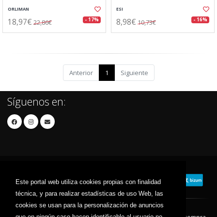
ORLIMAN
ESI
18,97€
8,98€
- 17%
- 16%
22,86€
10,73€
Anterior
1
Siguiente
Síguenos en:
Este portal web utiliza cookies propias con finalidad
técnica, y para realizar estadísticas de uso Web, las
cookies se usan para la personalización de anuncios
que en ningún caso hacen identificable al usuario no