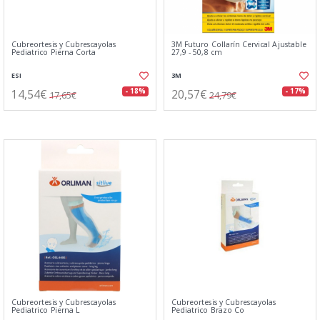
Cubreortesis y Cubrescayolas
3M Futuro Collarín Cervical Ajustable
Pediatrico Pierna Corta
27,9 - 50,8 cm
ESI
3M
14,54€
20,57€
- 18%
- 17%
17,65€
24,79€
Cubreortesis y Cubrescayolas
Cubreortesis y Cubrescayolas
Pediatrico Pierna L
Pediatrico Brazo Co