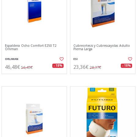
Espaldera Ocho Comfort E250 T2
Cubreortesis y Cubrescayolas Adulto
Orliman
Pierna Larga
ORLIMAN
ESI
46,48€
23,36€
- 18%
- 18%
56,45€
28,37€