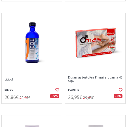
Duramas testofen ® muira puama 45
Liticol
cap.
BILIGO
PLANTIS
20,86€
26,95€
- 9%
- 9%
22,95€
29,65€