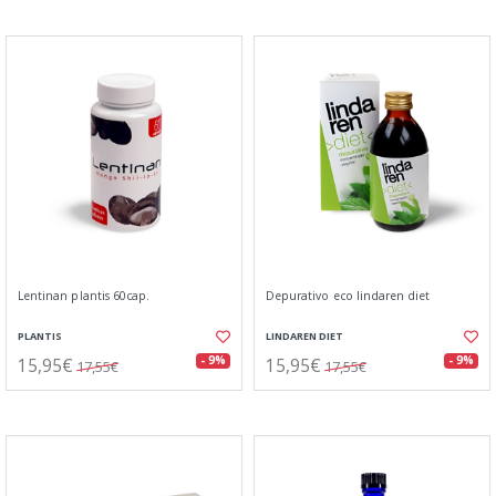
Lentinan plantis 60cap.
Depurativo eco lindaren diet
PLANTIS
LINDAREN DIET
15,95€
15,95€
- 9%
- 9%
17,55€
17,55€