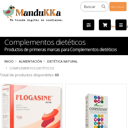
Powered
by
Tra
Complementos dietéticos
Productos de primeras marcas para Complementos dietéticos
INICIO
ALIMENTACIÓN
DIETÉTICA NATURAL
COMPLEMENTOS DIETÉTICOS
Total de productos disponibles
69