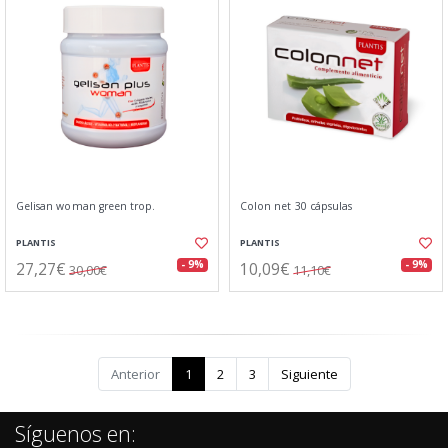
Gelisan woman green trop.
Colon net 30 cápsulas
PLANTIS
PLANTIS
27,27€
10,09€
- 9%
- 9%
30,00€
11,10€
Anterior
1
2
3
Siguiente
Síguenos en: