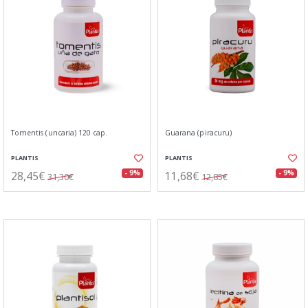
Tomentis (uncaria) 120 cap.
Guarana (piracuru)
PLANTIS
PLANTIS
28,45€
11,68€
- 9%
- 9%
31,30€
12,85€