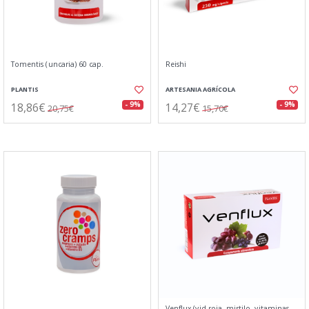
Tomentis (uncaria) 60 cap.
Reishi
PLANTIS
ARTESANIA AGRÍCOLA
18,86€
14,27€
- 9%
- 9%
20,75€
15,70€
Venflux (vid roja, mirtilo, vitaminas