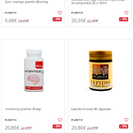
Zero cramps plantis 60comp
en ampollas) 20 x 10ml
PLANTIS
PLANTIS
9,68€
20,36€
- 9%
- 9%
10,65€
22,40€
+memory plantis 45cap.
Lepidis (maca) 60 cápsulas
PLANTIS
PLANTIS
20,86€
20,86€
- 9%
- 9%
22,95€
22,95€