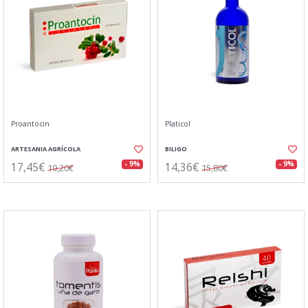
Proantocin
Platicol
ARTESANIA AGRÍCOLA
BILIGO
17,45€
14,36€
- 9%
- 9%
19,20€
15,80€