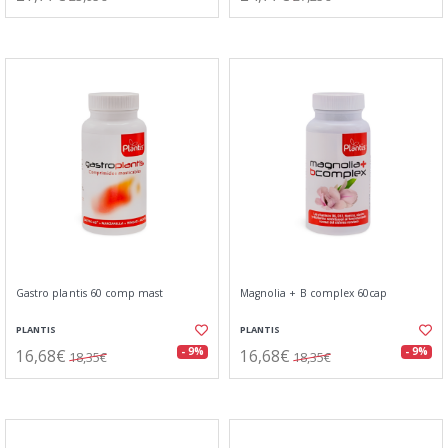
Gastro plantis 60 comp mast
Magnolia + B complex 60cap
PLANTIS
PLANTIS
16,68€
16,68€
- 9%
- 9%
18,35€
18,35€