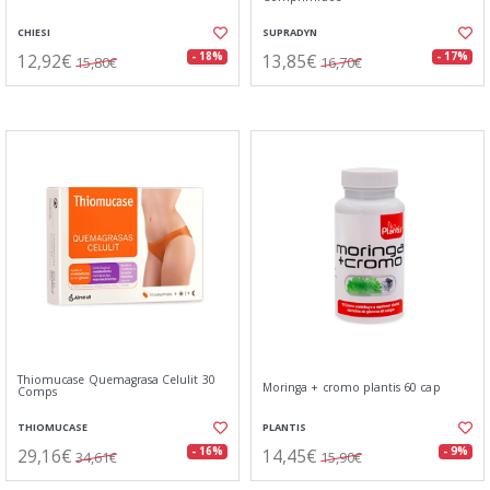
CHIESI
SUPRADYN
12,92€
13,85€
- 18%
- 17%
15,80€
16,70€
Thiomucase Quemagrasa Celulit 30
Moringa + cromo plantis 60 cap
Comps
THIOMUCASE
PLANTIS
29,16€
14,45€
- 16%
- 9%
34,61€
15,90€