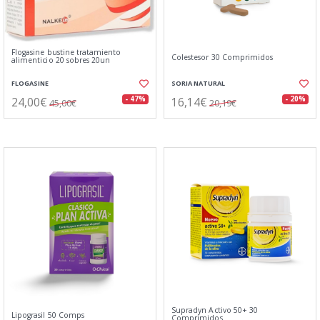
Flogasine bustine tratamiento
Colestesor 30 Comprimidos
alimenticio 20 sobres 20un
FLOGASINE
SORIA NATURAL
24,00€
16,14€
- 47%
- 20%
45,00€
20,19€
Supradyn Activo 50+ 30
Lipograsil 50 Comps
Comprimidos