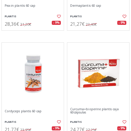
Pea-in plantis 60 cap
Dermaplantis 60 cap
PLANTIS
PLANTIS
28,36€
21,27€
- 9%
- 9%
31,20€
23,40€
Curcuma+bioperine plantis caja
Cordyceps plantis 60 cap
60cápsulas
PLANTIS
PLANTIS
21,77€
24,77€
- 9%
- 9%
23,95€
27,25€