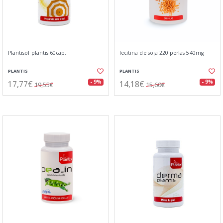
Plantisol plantis 60cap.
lecitina de soja 220 perlas 540mg
PLANTIS
PLANTIS
17,77€
14,18€
- 9%
- 9%
19,55€
15,60€