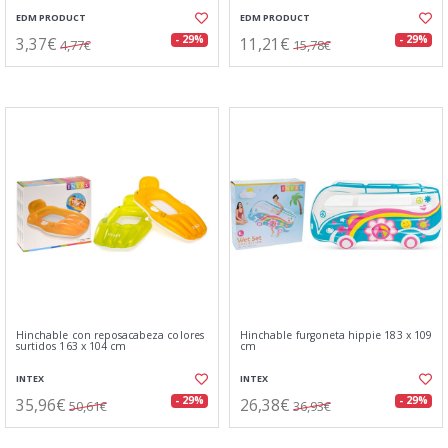
EDM PRODUCT
EDM PRODUCT
3,37€
11,21€
- 29%
- 29%
4,77€
15,78€
Hinchable con reposacabeza colores
Hinchable furgoneta hippie 183 x 109
surtidos 163 x 104 cm
cm
INTEX
INTEX
35,96€
26,38€
- 29%
- 29%
50,61€
36,93€