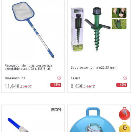
Recogedor de hojas con pertiga
Soporte sombrilla ø22-33 mm
extensible classic 28 x 135,5 cm
EDM PRODUCT
BASICS
11,64€
8,45€
- 43%
- 42%
20,56€
14,61€