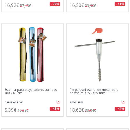
16,92€
16,50€
- 70%
- 51%
57,13€
33,90€
Esterilla para playa colores surtidos,
Pie parasol espiral de metal para
180 x 60 cm
parasoles ø25 - ø55 mm
CAMP ACTIVE
REDCLIFFS
5,39€
18,62€
- 48%
- 44%
10,28€
33,04€