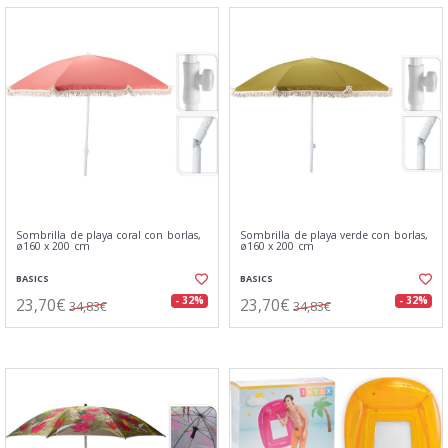
Sombrilla de playa coral con borlas,
Sombrilla de playa verde con borlas,
ø160 x 200 cm
ø160 x 200 cm
BASICS
BASICS
23,70€
23,70€
- 32%
- 32%
34,83€
34,83€