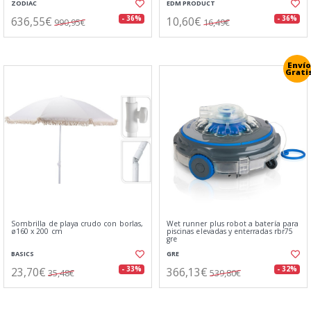
ZODIAC
EDM PRODUCT
636,55€
10,60€
- 36%
- 36%
990,95€
16,49€
Envío
Grati
Sombrilla de playa crudo con borlas,
Wet runner plus robot a batería para
ø160 x 200 cm
piscinas elevadas y enterradas rbr75
gre
BASICS
GRE
23,70€
366,13€
- 33%
- 32%
35,48€
539,80€