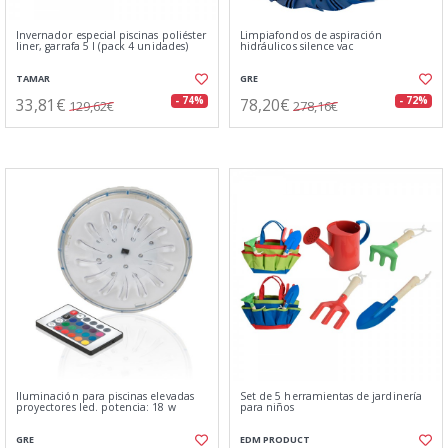
Invernador especial piscinas poliéster
Limpiafondos de aspiración
liner, garrafa 5 l (pack 4 unidades)
hidráulicos silence vac
TAMAR
GRE
33,81€
78,20€
- 74%
- 72%
129,62€
278,16€
Iluminación para piscinas elevadas
Set de 5 herramientas de jardinería
proyectores led. potencia: 18 w
para niños
GRE
EDM PRODUCT