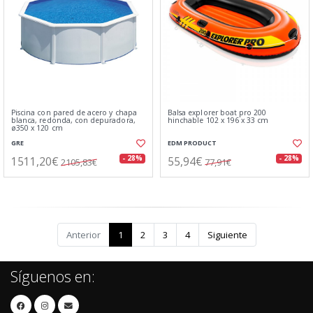
Piscina con pared de acero y chapa
Balsa explorer boat pro 200
blanca, redonda, con depuradora,
hinchable 102 x 196 x 33 cm
ø350 x 120 cm
GRE
EDM PRODUCT
1511,20€
55,94€
- 28%
- 28%
2105,83€
77,91€
Anterior
1
2
3
4
Siguiente
Síguenos en: