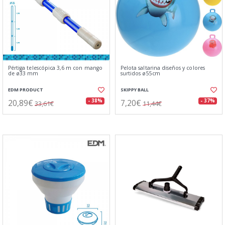
Pértiga telescópica 3,6 m con mango
Pelota saltarina diseños y colores
de ø33 mm
surtidos ø55cm
EDM PRODUCT
SKIPPY BALL
20,89€
7,20€
- 38%
- 37%
33,61€
11,44€