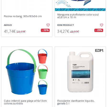
Manguera autoflotante color azul
Piscina rectang. 305x183x56 cm
ø3,8 cm x 10 m
AKHUO
EDM PRODUCT
41,74€
34,27€
- 30%
- 29%
59,33€
48,55€
Cubo infantil para playa ø16x13cm
Floculante clarificante líquido,
colores surtidos
garrafa 5 l