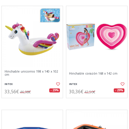
Hinchable unicornio 198 x 140 x 102
Hinchable corazón 168 x 142 cm
cm
INTEX
INTEX
33,56€
30,36€
- 29%
- 29%
46,98€
42,50€