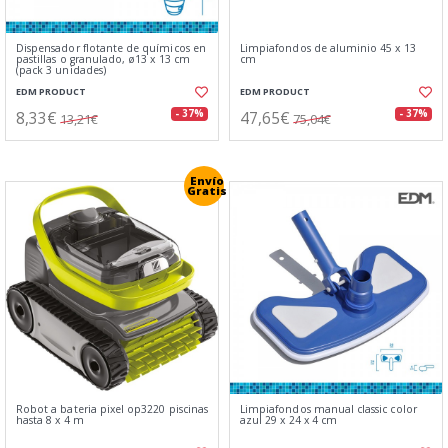
Dispensador flotante de químicos en
Limpiafondos de aluminio 45 x 13
pastillas o granulado, ø13 x 13 cm
cm
(pack 3 unidades)
EDM PRODUCT
EDM PRODUCT
8,33€
47,65€
- 37%
- 37%
13,21€
75,04€
Envío
Gratis
Robot a bateria pixel op3220 piscinas
Limpiafondos manual classic color
hasta 8 x 4 m
azul 29 x 24 x 4 cm