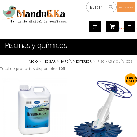
Powered
by
Tra
Piscinas y químicos
INICIO
HOGAR
JARDÍN Y EXTERIOR
PISCINAS Y QUÍMICOS
Total de productos disponibles
105
Envío
Grati