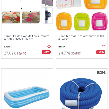
Sombrilla de playa de flores, colores
Sillón hinchable colores surtidos 104
surtidos, ø200 x 180 cm
x 102 cm
BASICS
INTEX
27,02€
24,77€
- 31%
- 30%
39,11€
35,38€