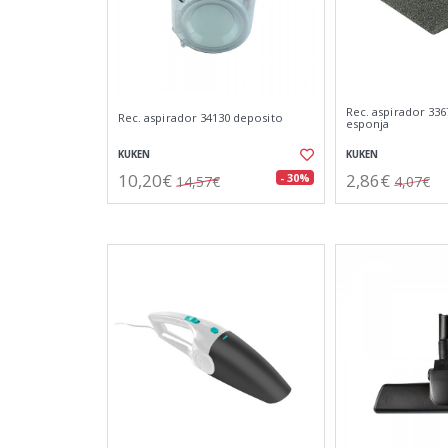
Rec. aspirador 336
Rec. aspirador 34130 deposito
esponja
KUKEN
KUKEN
10,20€
2,86€
- 30%
14,57€
4,07€