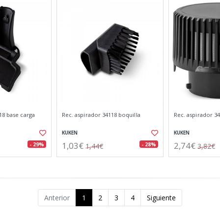
18 base carga
Rec. aspirador 34118 boquilla
Rec. aspirador 34
KUKEN
KUKEN
1,03€
2,74€
- 29%
- 28%
1,44€
3,82€
Anterior
1
2
3
4
Siguiente