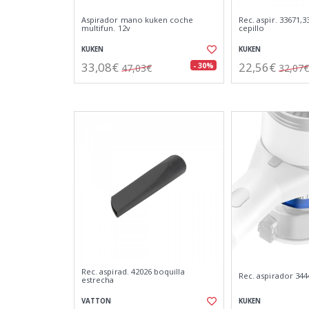
Aspirador mano kuken coche
Rec. aspir. 33671,3
multifun. 12v
cepillo
KUKEN
KUKEN
33,08€
22,56€
- 30%
47,03€
32,07€
Rec. aspirad. 42026 boquilla
Rec. aspirador 3444
estrecha
VATTON
KUKEN