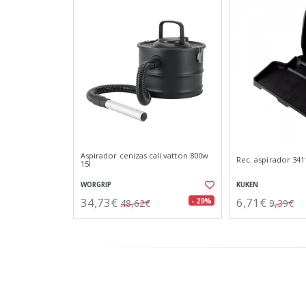
Aspirador cenizas cali.vatton 800w
Rec. aspirador 341
15l
WORGRIP
KUKEN
34,73€
6,71€
- 29%
48,62€
9,39€