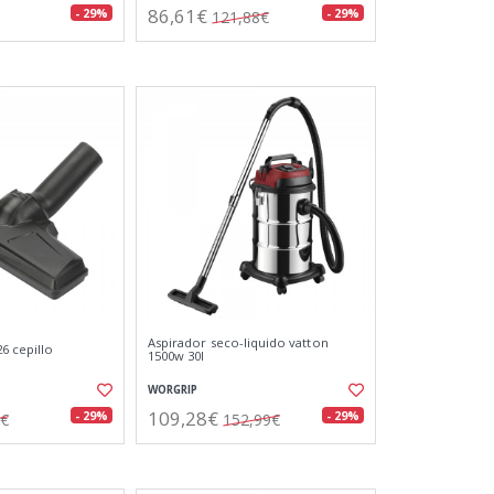
86,61€
- 29%
- 29%
121,88€
Aspirador seco-liquido vatton
26 cepillo
1500w 30l
WORGRIP
109,28€
- 29%
- 29%
4€
152,99€