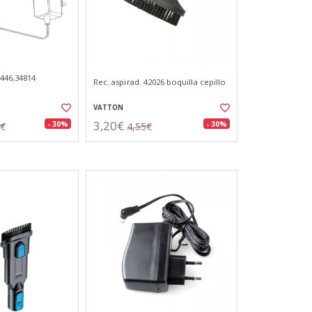
4446,34814
Rec. aspirad. 42026 boquilla cepillo
VATTON
3,20€
- 30%
- 30%
8€
4,55€