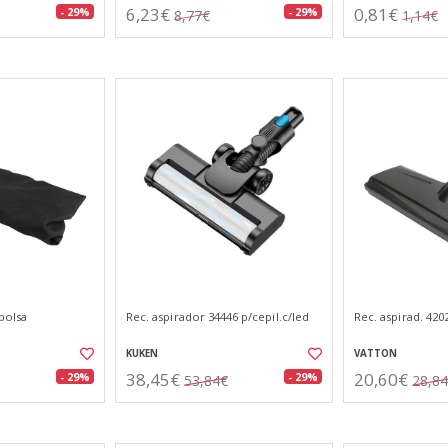
6,23€
0,81€
- 29%
- 29%
8,77€
1,14€
 bolsa
Rec. aspirador 34446 p/cepil.c/led
Rec. aspirad. 420
KUKEN
VATTON
38,45€
20,60€
- 29%
- 29%
53,84€
28,8