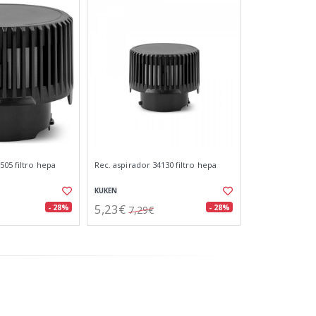
505 filtro hepa
Rec. aspirador 34130 filtro hepa
KUKEN
5,23€
- 28%
- 28%
7,29€