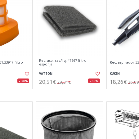
Rec. asp. sec/liq. 47967 filtro
1,33947 filtro
Rec. aspirador 3
esponja
VATTON
KUKEN
20,51€
18,26€
- 30%
- 30%
29,31€
26,0