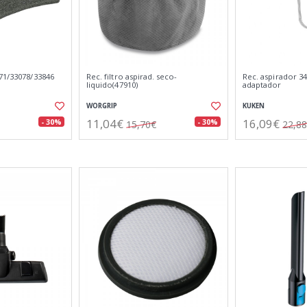
71/33078/33846
Rec. filtro aspirad. seco-
Rec. aspirador 3
liquido(47910)
adaptador
WORGRIP
KUKEN
11,04€
16,09€
- 30%
- 30%
15,70€
22,8