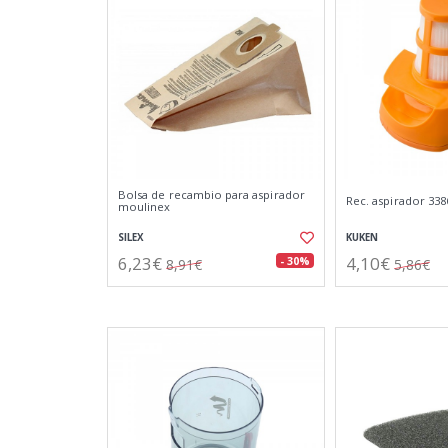
Bolsa de recambio para aspirador
Rec. aspirador 3386
moulinex
SILEX
KUKEN
6,23€
4,10€
- 30%
8,91€
5,86€