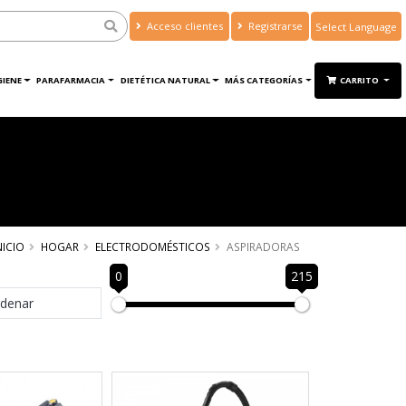
Acceso clientes
Registrarse
Powered by
Translate
GIENE
PARAFARMACIA
DIETÉTICA NATURAL
MÁS CATEGORÍAS
CARRITO
NICIO
HOGAR
ELECTRODOMÉSTICOS
ASPIRADORAS
0
215
denar