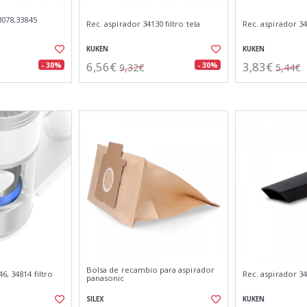
3078,33845
Rec. aspirador 34130 filtro tela
Rec. aspirador 34
KUKEN
KUKEN
6,56€
3,83€
- 30%
- 30%
9,32€
5,44€
Bolsa de recambio para aspirador
6, 34814 filtro
Rec. aspirador 34
panasonic
SILEX
KUKEN