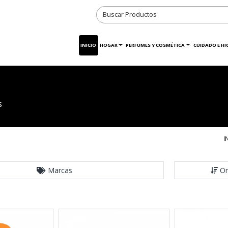
INICIO
HOGAR
PERFUMES Y COSMÉTICA
CUIDADO E HI
s
I
Marcas
Or