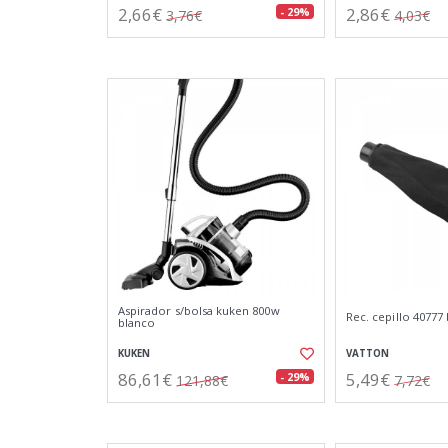
2,66€
2,86€
- 29%
3,76€
4,03€
Aspirador s/bolsa kuken 800w
Rec. cepillo 40777
blanco
KUKEN
VATTON
86,61€
5,49€
- 29%
121,88€
7,72€