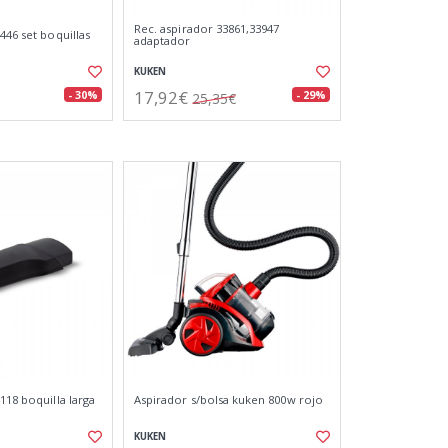
Rec. aspirador 33861,33947
446 set boquillas
adaptador
KUKEN
17,92€
- 30%
- 29%
25,35€
118 boquilla larga
Aspirador s/bolsa kuken 800w rojo
KUKEN