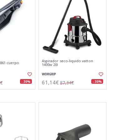
Aspirador seco-liquido vatton
3861 cuerpo
1400w 20l
WORGRIP
61,14€
- 30%
- 30%
9€
87,34€