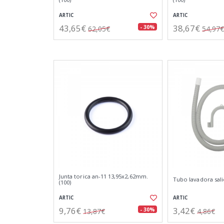
ARTIC
ARTIC
43,65€
38,67€
- 30%
62,05€
54,97€
Junta torica an-11 13,95x2,62mm.
Tubo lavadora sali
(100)
ARTIC
ARTIC
9,76€
3,42€
- 30%
13,87€
4,86€