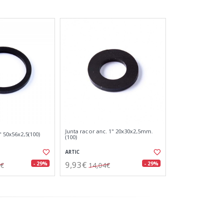
Junta racor anc. 1" 20x30x2,5mm.
" 50x56x2,5(100)
(100)
ARTIC
9,93€
- 29%
- 29%
9€
14,04€