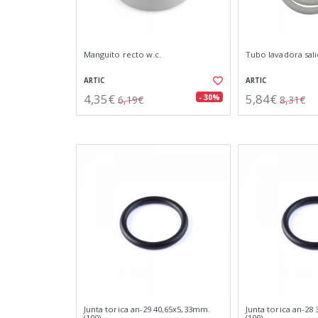
Manguito recto w.c.
Tubo lavadora sali
ARTIC
ARTIC
4,35€
5,84€
- 30%
6,19€
8,31€
Junta torica an-29 40,65x5,33mm.
Junta torica an-28
(100)
(100)