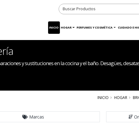
INICIO
HOGAR
PERFUMES Y COSMÉTICA
CUIDADO E HI
ría
araciones y sustituciones en la cocina y el baño. Desagües, desatas
INICIO
HOGAR
BRI
Marcas
Or