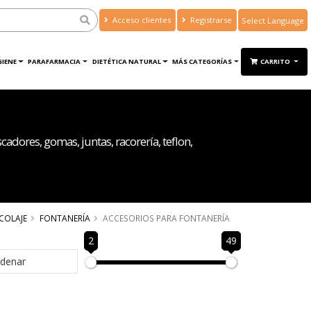
Acceso clientes
Registrarse
Powered by
Translate
GIENE
PARAFARMACIA
DIETÉTICA NATURAL
MÁS CATEGORÍAS
CARRITO
cadores, gomas, juntas, racorería, teflon,
COLAJE
FONTANERÍA
ACCESORIOS PARA FONTANERÍA
2
49
denar