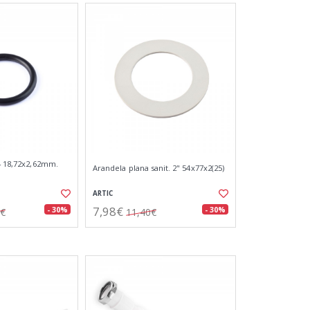
14 18,72x2,62mm.
Arandela plana sanit. 2" 54x77x2(25)
ARTIC
7,98€
- 30%
- 30%
6€
11,40€