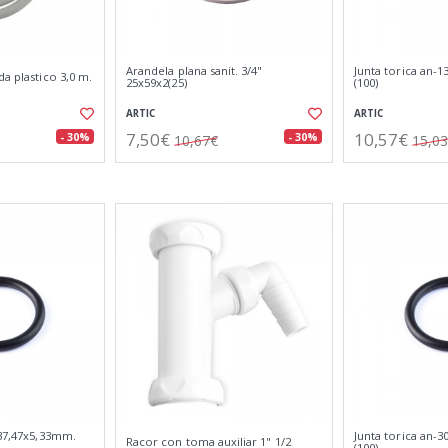
Arandela plana sanit. 3/4"
Junta torica an-
da plastico 3,0 m.
25x59x2(25)
(100)
ARTIC
ARTIC
7,50€
10,57€
- 30%
- 30%
10,67€
15,0
 37,47x5,33mm.
Junta torica an-
Racor con toma auxiliar 1" 1/2
(100)