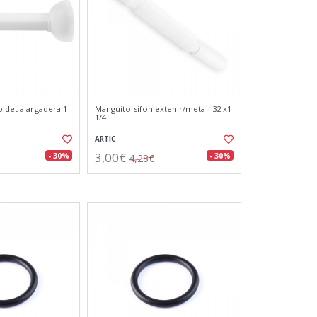
bidet alargadera 1
Manguito sifon exten.r/metal. 32 x1
1/4
ARTIC
3,00€
- 30%
- 30%
4,28€