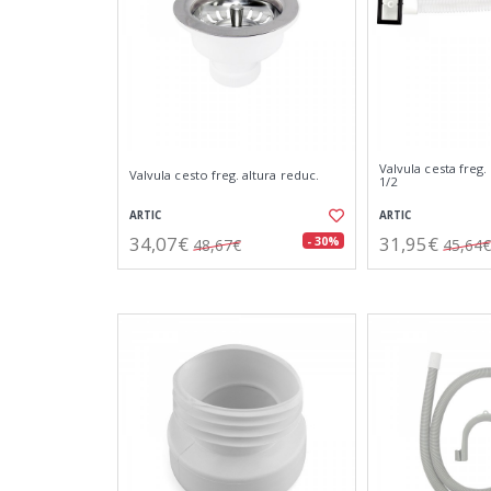
Valvula cesta freg.
Valvula cesto freg. altura reduc.
1/2
ARTIC
ARTIC
34,07€
31,95€
- 30%
48,67€
45,64€