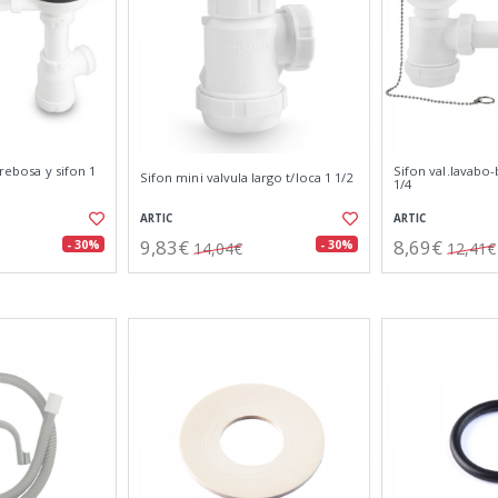
 rebosa y sifon 1
Sifon val.lavabo-
Sifon mini valvula largo t/loca 1 1/2
1/4
ARTIC
ARTIC
9,83€
8,69€
- 30%
- 30%
14,04€
12,41€