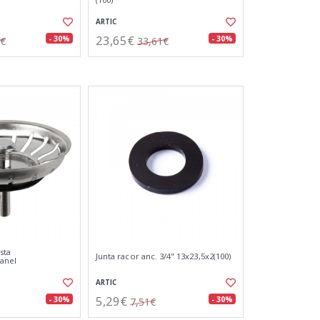
ARTIC
23,65€
- 30%
- 30%
9€
33,61€
sta
Junta racor anc. 3/4" 13x23,5x2(100)
anel
ARTIC
5,29€
- 30%
- 30%
7,51€