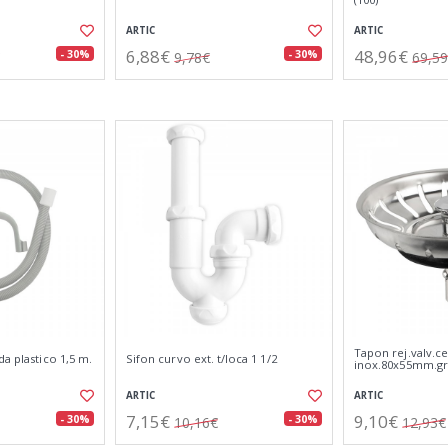
ARTIC
ARTIC
6,88€
48,96€
- 30%
- 30%
9,78€
69,5
Tapon rej.valv.ce
da plastico 1,5 m.
Sifon curvo ext. t/loca 1 1/2
inox.80x55mm.gr
ARTIC
ARTIC
7,15€
9,10€
- 30%
- 30%
10,16€
12,93€