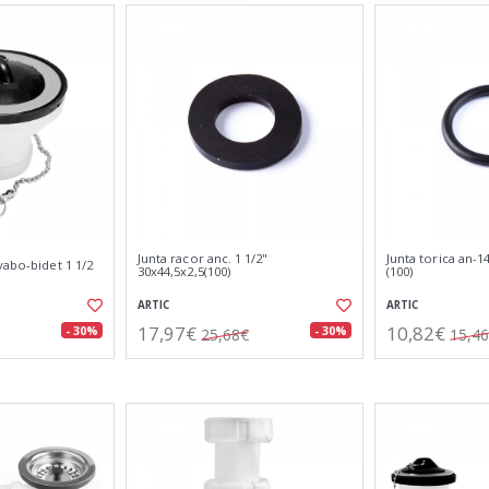
Junta racor anc. 1 1/2"
Junta torica an-
vabo-bidet 1 1/2
30x44,5x2,5(100)
(100)
ARTIC
ARTIC
17,97€
10,82€
- 30%
- 30%
25,68€
15,4