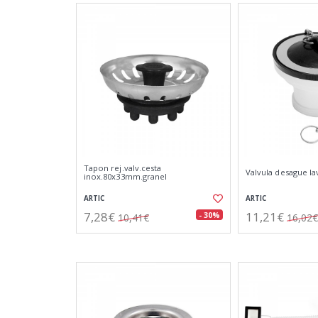
Tapon rej.valv.cesta
Valvula desague la
inox.80x33mm.granel
ARTIC
ARTIC
7,28€
11,21€
- 30%
10,41€
16,02€