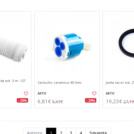
da ext. 3 m. 127
Cartucho ceramico 40 mm.
Junta racor est. 2
ARTIC
ARTIC
6,81€
19,23€
- 29%
- 29%
9,63€
27,1
Anterior
1
2
3
4
Siguiente