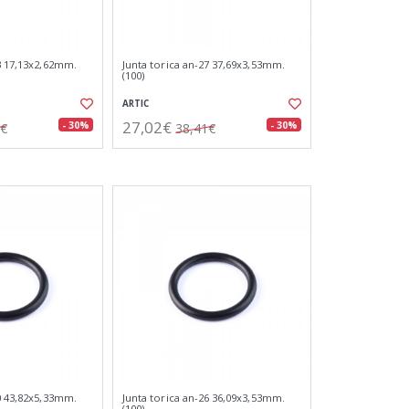
13 17,13x2,62mm.
Junta torica an-27 37,69x3,53mm.
(100)
ARTIC
27,02€
- 30%
- 30%
3€
38,41€
30 43,82x5,33mm.
Junta torica an-26 36,09x3,53mm.
(100)